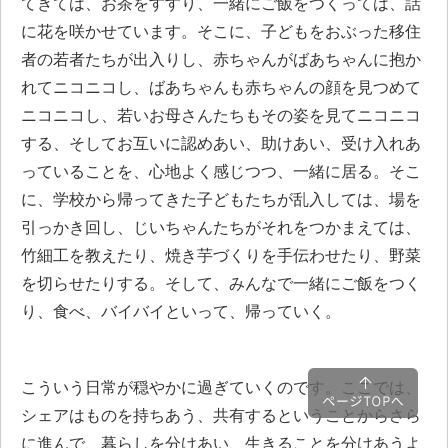
てきては、お茶をすすり、一緒にご飯をつくっては、話
に花を咲かせています。そこに、子どもをおぶった移住
者の若者たちが出入りし、赤ちゃんがばあちゃんに抱か
れてニコニコし、ばあちゃんも赤ちゃんの顔を見つめて
ニコニコし、若いお母さんたちもその姿を見てニコニコ
する、そしてお互いに認めあい、助けあい、受け入れあ
っていることを、心地よく感じつつ、一緒に居る。そこ
に、学校から帰ってきた子どもたちが乱入しては、場を
引っかき回し、じいちゃんたちがそれをつかまえては、
竹細工を教えたり、焼き芋づくりを手伝わせたり、野菜
を切らせたりする。そして、みんなで一緒にご飯をつく
り、食べ、バイバイといって、帰っていく。
こういう日常が穏やかに過ぎていくのです。ここでは、
シェアはものを持ちあう、共有するということからさら
に進んで、暮らしを分けあい、生きることを分けあうよ