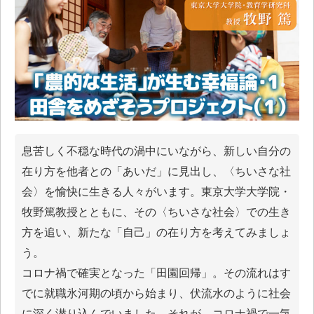
息苦しく不穏な時代の渦中にいながら、新しい⾃分の
在り⽅を他者との「あいだ」に見出し、〈ちいさな社
会〉を愉快に⽣きる人々がいます。東京大学大学院・
牧野篤教授とともに、その〈ちいさな社会〉での生き
方を追い、新たな「⾃⼰」の在り⽅を考えてみましょ
う。
コロナ禍で確実となった「田園回帰」。その流れはす
でに就職氷河期の頃から始まり、伏流水のように社会
に深く潜り込んでいました。それが、コロナ禍で一気