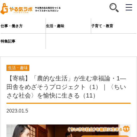
メ
ニ
ュ
ー
仕事・働き方
生活・趣味
子育て・教育
特集記事
生活・趣味
【寄稿】「農的な生活」が生む幸福論・1—
田舎をめざそうプロジェクト（1）｜〈ちい
さな社会〉を愉快に⽣きる（11）
2023.01.5