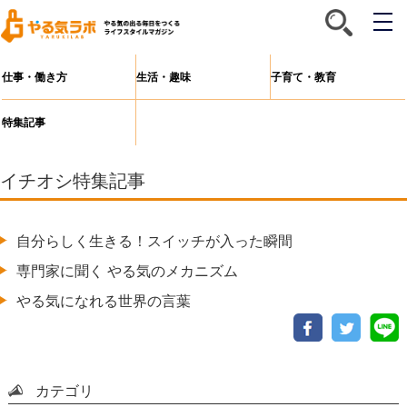
メ
ニ
ュ
ー
仕事・働き方
生活・趣味
子育て・教育
特集記事
イチオシ特集記事
自分らしく生きる！
スイッチ
が入った瞬間
専門家
に聞く やる気のメカニズム
やる気になれる
世界
の
言葉
カテゴリ