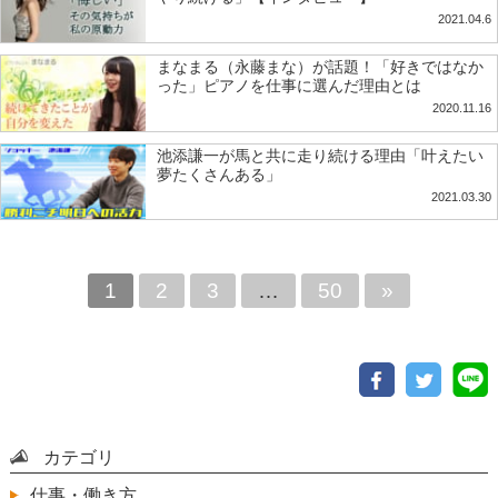
2021.04.6
まなまる（永藤まな）が話題！「好きではなか
った」ピアノを仕事に選んだ理由とは
2020.11.16
池添謙一が馬と共に走り続ける理由「叶えたい
夢たくさんある」
2021.03.30
1
2
3
…
50
»
カテゴリ
仕事・働き方