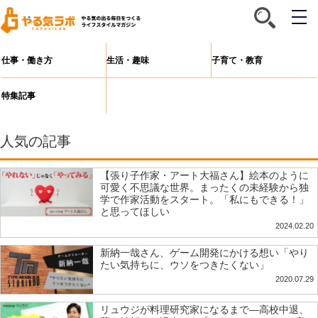
メ
ニ
ュ
ー
仕事・働き方
生活・趣味
子育て・教育
特集記事
人気の記事
【張り子作家・アート大福さん】絵本のように
可愛く不思議な世界。まったくの未経験から独
学で作家活動をスタート。「私にもできる！」
と思ってほしい
2024.02.20
新納一哉さん、ゲーム開発にかける想い「やり
たい気持ちに、ウソをつきたくない」
2020.07.29
リュウジが料理研究家になるまで―高校中退、