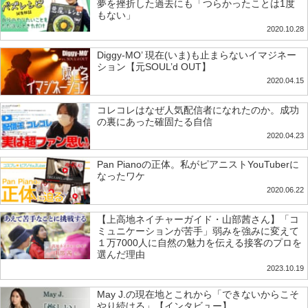
夢を挫折した過去にも「つらかったことは1度
もない」
2020.10.28
Diggy-MO’ 現在(いま)も止まらないイマジネー
ション【元SOUL’d OUT】
2020.04.15
コレコレはなぜ人気配信者になれたのか。成功
の裏にあった確固たる自信
2020.04.23
Pan Pianoの正体。私がピアニストYouTuberに
なったワケ
2020.06.22
【上高地ネイチャーガイド・山部茜さん】「コ
ミュニケーションが苦手」弱みを強みに変えて
１万7000人に自然の魅力を伝える接客のプロを
選んだ理由
2023.10.19
May J.の現在地とこれから「できないからこそ
やり続ける」【インタビュー】