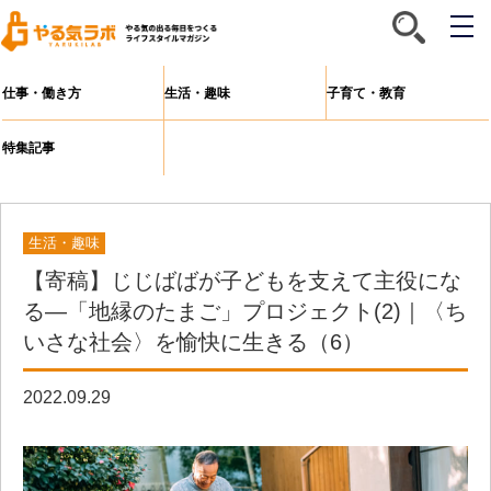
メ
ニ
ュ
ー
仕事・働き方
生活・趣味
子育て・教育
特集記事
生活・趣味
【寄稿】じじばばが子どもを支えて主役にな
る—「地縁のたまご」プロジェクト(2)｜〈ち
いさな社会〉を愉快に⽣きる（6）
2022.09.29