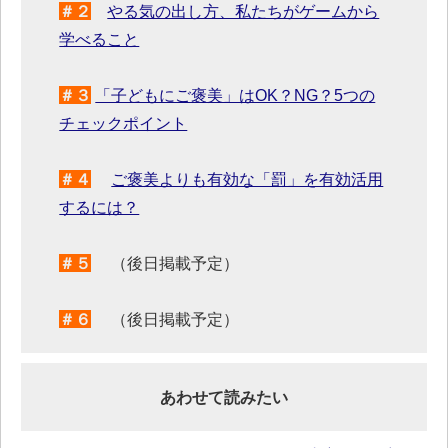
＃２
やる気の出し方、私たちがゲームから
学べること
＃３
「子どもにご褒美」はOK？NG？5つの
チェックポイント
＃４
ご褒美よりも有効な「罰」を有効活用
するには？
＃５
（後日掲載予定）
＃６
（後日掲載予定）
あわせて読みたい