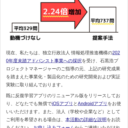
現在、私たちは、独立行政法人 情報処理推進機構の
202
0年度未踏アドバンスト事業への採択
を受け、石黒浩プ
ロジェクトマネージャーのご指導の元、上記の研究成果
を踏まえた事業化・製品化のための研究開発および実証
実験に取り組んでおります。
既に反復学習アプリのリニューアル版をリリースしてお
り、どなたでも無償で
iOSアプリ
と
Androidアプリ
をお使
いいただけます。また、法人（学校や企業など）として
ご利用を希望される場合は、
本活動の詳細な説明
をお読
みください。
お申し込みフォーム
からご連絡いただけれ