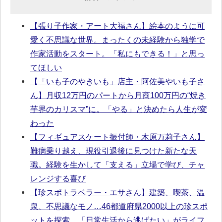
【張り子作家・アート大福さん】絵本のように可
愛く不思議な世界。まったくの未経験から独学で
作家活動をスタート。「私にもできる！」と思っ
てほしい
【「いも子のやきいも」店主・阿佐美やいも子さ
ん】月収12万円のパートから月商100万円の“焼き
芋界のカリスマ”に。「やる」と決めたら人生が変
わった
【フィギュアスケート振付師・木原万莉子さん】
難病乗り越え、現役引退後に見つけた新たな天
職。経験を生かして「支える」立場で学び、チャ
レンジする喜び
【珍スポトラベラー・エサさん】建築、喫茶、温
泉、不思議なモノ…46都道府県2000以上の珍スポ
ットを探索。「日常生活から逃げたい」がライフ