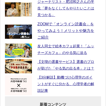
ジャーナリスト・肥沼和之さんの半
生「夢をなくしてもやりたいことは
見つかる」
ZOOMで「オンライン読書会」を
やってみよう！メリットや魅力を
ご紹介
友人同士で絵本カフェ起業！「ムッ
チーズカフェ」のやる気に迫る
【文喫の選書サービス】選書のプロ
が挙げた「やる気の出る本」とは？
【3分解説】動機づけ心理学のポイ
ントがすぐに分かる、心理学者の解
説記事
新着コンテンツ