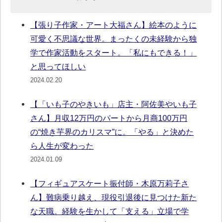
【張り子作家・アート大福さん】絵本のように
可愛く不思議な世界。まったくの未経験から独
学で作家活動をスタート。「私にもできる！」
と思ってほしい
2024.02.20
【「いも子のやきいも」店主・阿佐美やいも子
さん】月収12万円のパートから月商100万円
の“焼き芋界のカリスマ”に。「やる」と決めた
ら人生が変わった
2024.01.09
【フィギュアスケート振付師・木原万莉子さ
ん】難病乗り越え、現役引退後に見つけた新た
な天職。経験を生かして「支える」立場で学