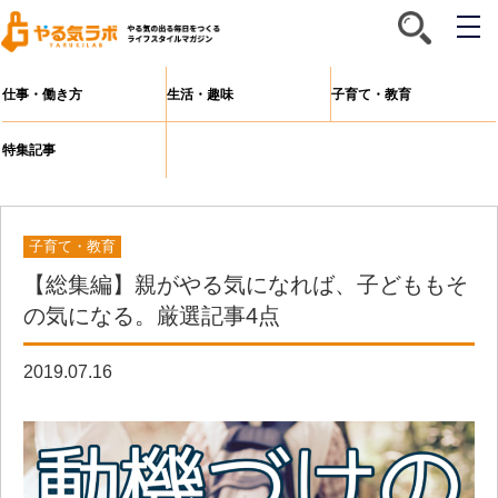
メ
ニ
ュ
ー
仕事・働き方
生活・趣味
子育て・教育
特集記事
子育て・教育
【総集編】親がやる気になれば、子どももそ
の気になる。厳選記事4点
2019.07.16