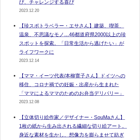
び、チャレンジする喜び
2023.12.20
【珍スポトラベラー・エサさん】建築、喫茶、
温泉、不思議なモノ…46都道府県2000以上の珍
スポットを探索。「日常生活から逃げたい」が
ライフワークに
2023.12.14
【ママ・イーツ代表/本柳寛子さん】ドイツへの
移住、コロナ禍での妊娠・出産から生まれた
「ママによるママのためのお弁当デリバリー」
2023.12.08
【立体切り絵作家／デザイナー・SouMaさん】
1枚の紙から生み出される繊細な切り絵アート。
身近な素材を生かし、想像力を膨らませて紡ぎ