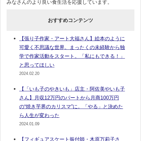
みなさんのより良い食生活を応援しています。
おすすめコンテンツ
【張り子作家・アート大福さん】絵本のように
可愛く不思議な世界。まったくの未経験から独
学で作家活動をスタート。「私にもできる！」
と思ってほしい
2024.02.20
【「いも子のやきいも」店主・阿佐美やいも子
さん】月収12万円のパートから月商100万円
の“焼き芋界のカリスマ”に。「やる」と決めた
ら人生が変わった
2024.01.09
【フィギュアスケート振付師・木原万莉子さ