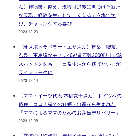
ん】難病乗り越え、現役引退後に見つけた新た
な天職。経験を生かして「支える」立場で学
び、チャレンジする喜び
2023.12.20
【珍スポトラベラー・エサさん】建築、喫茶、
温泉、不思議なモノ…46都道府県2000以上の珍
スポットを探索。「日常生活から逃げたい」が
ライフワークに
2023.12.14
【ママ・イーツ代表/本柳寛子さん】ドイツへの
移住、コロナ禍での妊娠・出産から生まれた
「ママによるママのためのお弁当デリバリー」
2023.12.08
【立体切り絵作家／デザイナー・SouMaさん】