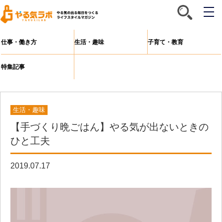
メ
ニ
ュ
ー
仕事・働き方
生活・趣味
子育て・教育
特集記事
生活・趣味
【手づくり晩ごはん】やる気が出ないときの
ひと工夫
2019.07.17