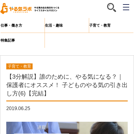
メ
ニ
ュ
ー
仕事・働き方
生活・趣味
子育て・教育
特集記事
子育て・教育
【3分解説】誰のために、やる気になる？｜
保護者にオススメ！ 子どものやる気の引き出
し方(6)【完結】
2019.06.25