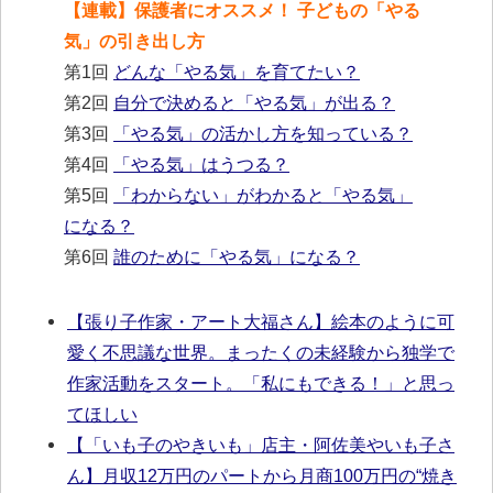
【連載】保護者にオススメ！ 子どもの「やる
気」の引き出し方
第1回
どんな「やる気」を育てたい？
第2回
自分で決めると「やる気」が出る？
第3回
「やる気」の活かし方を知っている？
第4回
「やる気」はうつる？
第5回
「わからない」がわかると「やる気」
になる？
第6回
誰のために「やる気」になる？
【張り子作家・アート大福さん】絵本のように可
愛く不思議な世界。まったくの未経験から独学で
作家活動をスタート。「私にもできる！」と思っ
てほしい
【「いも子のやきいも」店主・阿佐美やいも子さ
ん】月収12万円のパートから月商100万円の“焼き