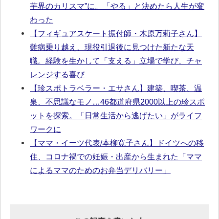
芋界のカリスマ”に。「やる」と決めたら人生が変
わった
【フィギュアスケート振付師・木原万莉子さん】
難病乗り越え、現役引退後に見つけた新たな天
職。経験を生かして「支える」立場で学び、チャ
レンジする喜び
【珍スポトラベラー・エサさん】建築、喫茶、温
泉、不思議なモノ…46都道府県2000以上の珍スポ
ットを探索。「日常生活から逃げたい」がライフ
ワークに
【ママ・イーツ代表/本柳寛子さん】ドイツへの移
住、コロナ禍での妊娠・出産から生まれた「ママ
によるママのためのお弁当デリバリー」