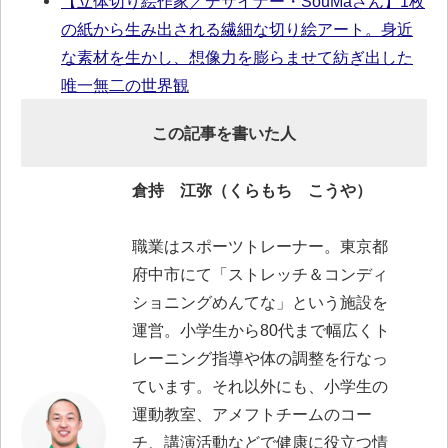
【立体切り絵作家／デザイナー・SouMaさん】1枚
の紙から生み出される繊細な切り絵アート。身近
な素材を生かし、想像力を膨らませて紡ぎ出した
唯一無二の世界観
この記事を書いた人
倉持 江弥（くらもち こうや）
職業はスポーツトレーナー。東京都
府中市にて「ストレッチ＆コンディ
ショニングめんてな」という施設を
運営。小学生から80代まで幅広くト
レーニング指導や体の調整を行なっ
ています。それ以外にも、小学生の
運動教室、アメフトチームのコー
チ、講演活動などで健康に役立つ情