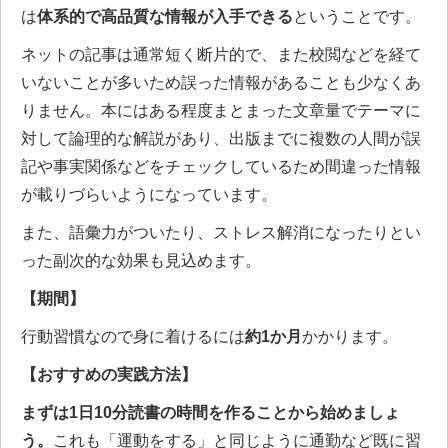
は
体系的で高品質な情報が入手できる
ということです。
ネットの記事は通常短く断片的で、また校閲などを経て
いないことが多いため誤った情報があることも少なくあ
りません。本にはある程度まとまった文章量でテーマに
対して論理的な解説があり、出版までに複数の人間が誤
記や事実関係などをチェックしているため間違った情報
が載りづらいようになっています。
また、語彙力がついたり、ストレス解消になったりとい
った副次的な効果も見込めます。
【期間】
行動習慣なので身に着けるには
約1か月
かかります。
【おすすめの実践方法】
まずは1日10分読書の時間を作ることから始めましょ
う。
これも「運動をする」と同じように通勤など既に習