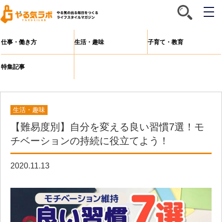
メ
ニ
ュ
ー
仕事・働き方
生活・趣味
子育て・教育
特集記事
生活・趣味
【難易度別】自分を変える良い習慣7選！モ
チベーションの持続に役立てよう！
2020.11.13