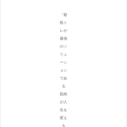
『超
筋ト
レが
最強
のソ
リュ
ーシ
ョン
であ
る
筋肉
が人
生を
変え
る