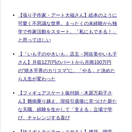
【張り子作家・アート大福さん】絵本のように
可愛く不思議な世界。まったくの未経験から独
学で作家活動をスタート。「私にもできる！」
と思ってほしい
【「いも子のやきいも」店主・阿佐美やいも子
さん】月収12万円のパートから月商100万円
の“焼き芋界のカリスマ”に。「やる」と決めた
ら人生が変わった
【フィギュアスケート振付師・木原万莉子さ
ん】難病乗り越え、現役引退後に見つけた新た
な天職。経験を生かして「支える」立場で学
び、チャレンジする喜び
【珍スポトラベラー・エサさん】建築、喫茶、