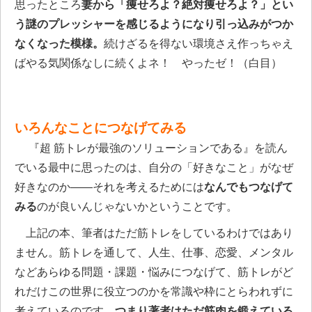
思ったところ
妻から「痩せろよ？絶対痩せろよ？」とい
う謎のプレッシャーを感じるようになり引っ込みがつか
なくなった模様。
続けざるを得ない環境さえ作っちゃえ
ばやる気関係なしに続くよネ！ やったゼ！（白目）
いろんなことにつなげてみる
『超 筋トレが最強のソリューションである』を読ん
でいる最中に思ったのは、自分の「好きなこと」がなぜ
好きなのか――それを考えるためには
なんでもつなげて
みる
のが良いんじゃないかということです。
上記の本、筆者はただ筋トレをしているわけではあり
ません。筋トレを通して、人生、仕事、恋愛、メンタル
などあらゆる問題・課題・悩みにつなげて、筋トレがど
れだけこの世界に役立つのかを常識や枠にとらわれずに
考えているのです。
つまり著者はただ筋肉を鍛えている