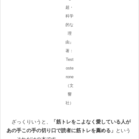
超・
科学
的な
理
由』
著：
Test
oste
rone
（文
響
社）
ざっくりいうと、
「筋トレをこよなく愛している人が
あの手この手の切り口で読者に筋トレを薦める」
という