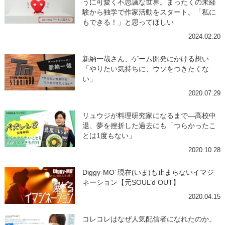
うに可愛く不思議な世界。まったくの未経
験から独学で作家活動をスタート。「私に
もできる！」と思ってほしい
2024.02.20
新納一哉さん、ゲーム開発にかける想い
「やりたい気持ちに、ウソをつきたくな
い」
2020.07.29
リュウジが料理研究家になるまで―高校中
退、夢を挫折した過去にも「つらかったこ
とは1度もない」
2020.10.28
Diggy-MO’ 現在(いま)も止まらないイマジ
ネーション【元SOUL’d OUT】
2020.04.15
コレコレはなぜ人気配信者になれたのか。