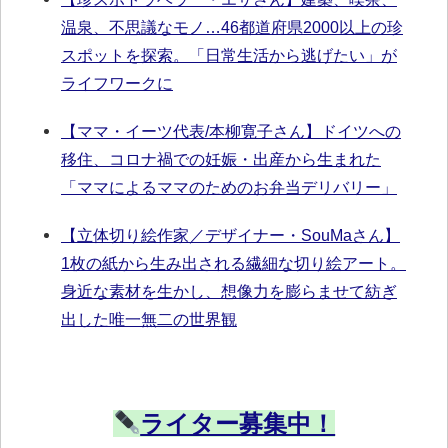
温泉、不思議なモノ…46都道府県2000以上の珍
スポットを探索。「日常生活から逃げたい」が
ライフワークに
【ママ・イーツ代表/本柳寛子さん】ドイツへの
移住、コロナ禍での妊娠・出産から生まれた
「ママによるママのためのお弁当デリバリー」
【立体切り絵作家／デザイナー・SouMaさん】
1枚の紙から生み出される繊細な切り絵アート。
身近な素材を生かし、想像力を膨らませて紡ぎ
出した唯一無二の世界観
ライター募集中！