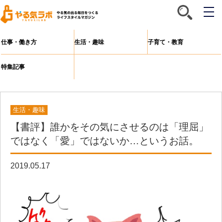
メ
ニ
ュ
ー
仕事・働き方
生活・趣味
子育て・教育
特集記事
生活・趣味
【書評】誰かをその気にさせるのは「理屈」
ではなく「愛」ではないか…というお話。
2019.05.17