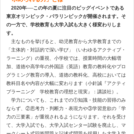
2020年──この年の夏に注目のビッグイベントである
東京オリンピック・パラリンピックが開催されます。
そ
の一方で、学校教育も大学入試も大きく様変わりしま
す。
主なものを挙げると、幼児教育から大学教育までの
「主体的・対話的で深い学び」（いわゆるアクティブ・
ラーニング）の重視、小学校では、授業時間の大幅増
加、道徳や高学年の外国語（英語）教育の教科化やプロ
グラミング教育の導入、道徳の教科化、高校においては
教科目名や内容が大幅に変わります（小針誠『アクティ
ブラーニング 学校教育の理想と現実』：講談社）。
学力についても、これまでの①知識・技能の習得のみ
ならず、②思考力・判断力・表現力や③学習意欲の「学
力の三要素」が重視されるようになります。それを受け
て、大学入試でも、大学入試センター試験を廃止し、マ
ークシート式回答問題と記述式問題を採用した大学入学