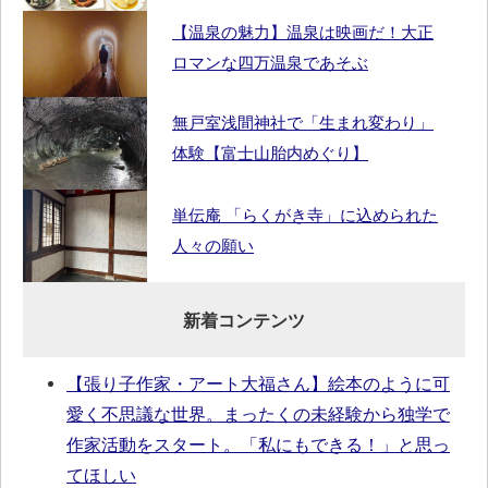
【温泉の魅力】温泉は映画だ！大正
ロマンな四万温泉であそぶ
無戸室浅間神社で「生まれ変わり」
体験【富士山胎内めぐり】
単伝庵 「らくがき寺」に込められた
人々の願い
新着コンテンツ
【張り子作家・アート大福さん】絵本のように可
愛く不思議な世界。まったくの未経験から独学で
作家活動をスタート。「私にもできる！」と思っ
てほしい