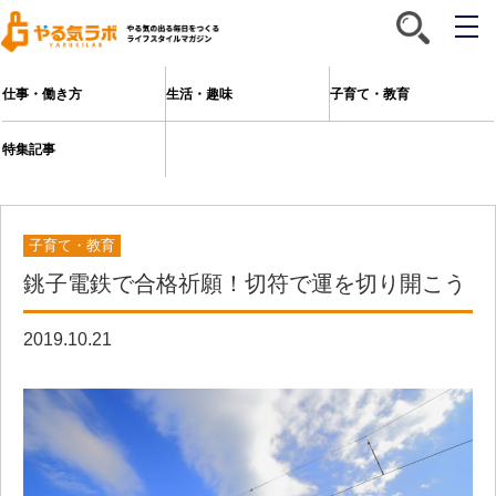
メ
ニ
ュ
ー
仕事・働き方
生活・趣味
子育て・教育
特集記事
子育て・教育
銚子電鉄で合格祈願！切符で運を切り開こう
2019.10.21