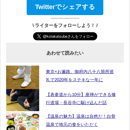
Twitterでシェアする
\ ライターをフォローしよう！ /
あわせて読みたい
東京×お遍路。御府内八十八箇所巡
礼で2020年をステキな一年に
【表参道から10分】座禅ができる修
行道場・長谷寺に駆け込んだ話
【温泉の魅力】温泉は自然だ！白骨
温泉で地元の食をいただく