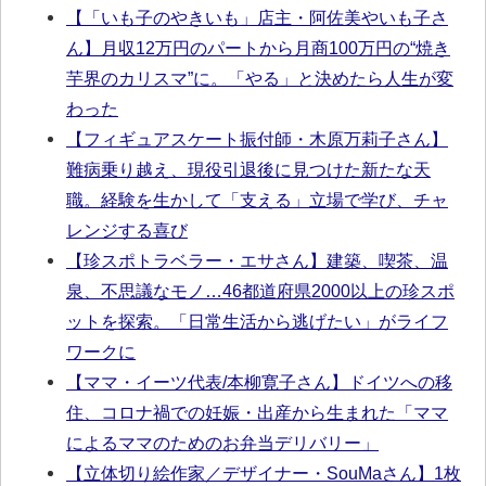
【「いも子のやきいも」店主・阿佐美やいも子さ
ん】月収12万円のパートから月商100万円の“焼き
芋界のカリスマ”に。「やる」と決めたら人生が変
わった
【フィギュアスケート振付師・木原万莉子さん】
難病乗り越え、現役引退後に見つけた新たな天
職。経験を生かして「支える」立場で学び、チャ
レンジする喜び
【珍スポトラベラー・エサさん】建築、喫茶、温
泉、不思議なモノ…46都道府県2000以上の珍スポ
ットを探索。「日常生活から逃げたい」がライフ
ワークに
【ママ・イーツ代表/本柳寛子さん】ドイツへの移
住、コロナ禍での妊娠・出産から生まれた「ママ
によるママのためのお弁当デリバリー」
【立体切り絵作家／デザイナー・SouMaさん】1枚